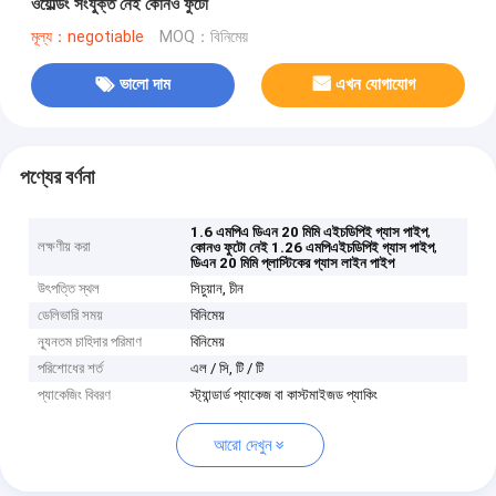
ওয়েল্ডিং সংযুক্ত নেই কোনও ফুটো
মূল্য：negotiable
MOQ：বিনিমেয়
ভালো দাম
এখন যোগাযোগ
পণ্যের বর্ণনা
,
1.6 এমপিএ ডিএন 20 মিমি এইচডিপিই গ্যাস পাইপ
লক্ষণীয় করা
,
কোনও ফুটো নেই 1.26 এমপিএইচডিপিই গ্যাস পাইপ
ডিএন 20 মিমি প্লাস্টিকের গ্যাস লাইন পাইপ
উৎপত্তি স্থল
সিচুয়ান, চীন
ডেলিভারি সময়
বিনিমেয়
ন্যূনতম চাহিদার পরিমাণ
বিনিমেয়
পরিশোধের শর্ত
এল / সি, টি / টি
প্যাকেজিং বিবরণ
স্ট্যান্ডার্ড প্যাকেজ বা কাস্টমাইজড প্যাকিং
আরো দেখুন