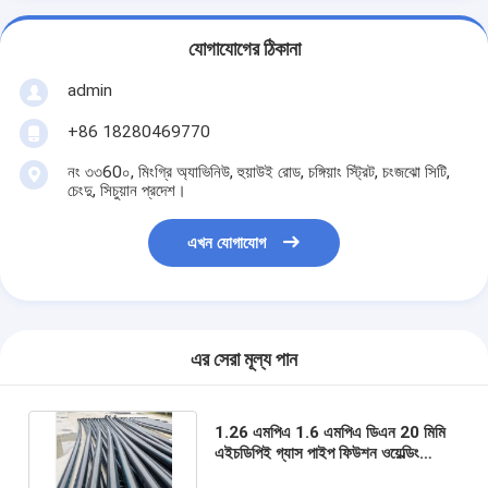
যোগাযোগের ঠিকানা
admin
+86 18280469770
নং ৩৩60০, মিংগ্রি অ্যাভিনিউ, হুয়াউই রোড, চঙ্গিয়াং স্ট্রিট, চংজঝো সিটি,
চেংদু, সিচুয়ান প্রদেশ।
এখন যোগাযোগ
এর সেরা মূল্য পান
1.26 এমপিএ 1.6 এমপিএ ডিএন 20 মিমি
এইচডিপিই গ্যাস পাইপ ফিউশন ওয়েল্ডিং
সংযুক্ত নেই কোনও ফুটো