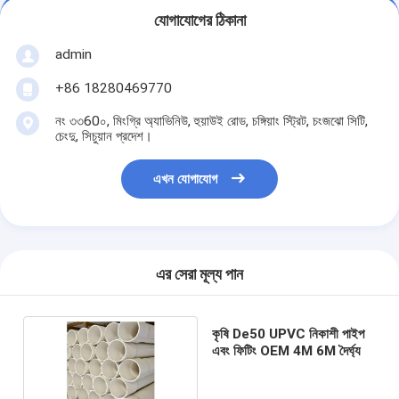
যোগাযোগের ঠিকানা
admin
+86 18280469770
নং ৩৩60০, মিংগ্রি অ্যাভিনিউ, হুয়াউই রোড, চঙ্গিয়াং স্ট্রিট, চংজঝো সিটি,
চেংদু, সিচুয়ান প্রদেশ।
এখন যোগাযোগ
এর সেরা মূল্য পান
কৃষি De50 UPVC নিকাশী পাইপ
এবং ফিটিং OEM 4M 6M দৈর্ঘ্য