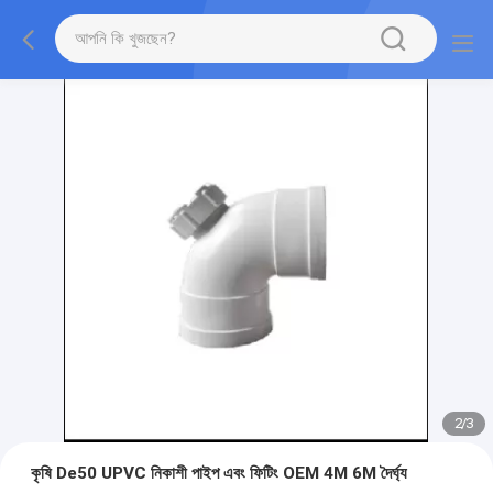
2
/
3
কৃষি De50 UPVC নিকাশী পাইপ এবং ফিটিং OEM 4M 6M দৈর্ঘ্য