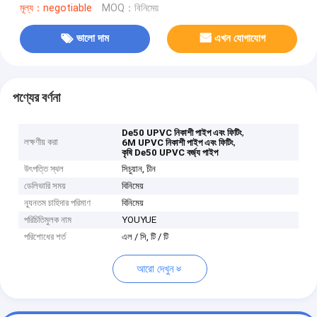
মূল্য：negotiable
MOQ：বিনিমেয়
ভালো দাম
এখন যোগাযোগ
পণ্যের বর্ণনা
,
De50 UPVC নিকাশী পাইপ এবং ফিটিং
লক্ষণীয় করা
,
6M UPVC নিকাশী পাইপ এবং ফিটিং
কৃষি De50 UPVC বর্জ্য পাইপ
উৎপত্তি স্থল
সিচুয়ান, চীন
ডেলিভারি সময়
বিনিমেয়
ন্যূনতম চাহিদার পরিমাণ
বিনিমেয়
পরিচিতিমুলক নাম
YOUYUE
পরিশোধের শর্ত
এল / সি, টি / টি
আরো দেখুন